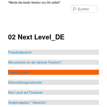
Zum
"Werde die beste Version von Dir selbst"
primären
Suche
Inhalt
Hauptmenü
springen
02 Next Level_DE
Produktübersicht
Wie erreiche ich die nächste Position?
Preise & Listen
Alleinstellungsmerkmale
Next Level auf Facebook
Vergütungsplan
*
Übersicht