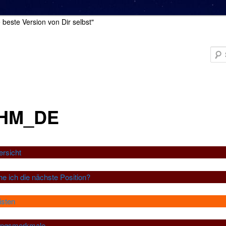
 beste Version von Dir selbst"
_HM_DE
ersicht
he ich die nächste Position?
isten
llungsmerkmale