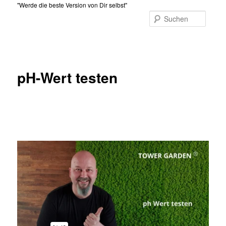
Zum
"Werde die beste Version von Dir selbst"
primären
Suche
Inhalt
Hauptmenü
springen
pH-Wert testen