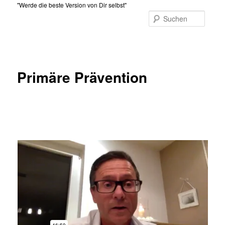
Zum
"Werde die beste Version von Dir selbst"
primären
Suche
Inhalt
Hauptmenü
springen
Primäre Prävention