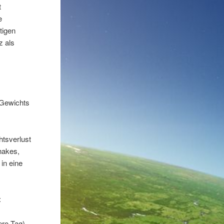
t
e
tigen
z als
 Gewichts
tsverlust
hakes,
in eine
:
pro Tag)