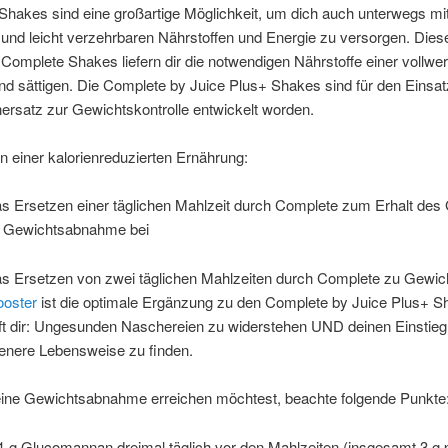
hakes sind eine großartige Möglichkeit, um dich auch unterwegs mi
 und leicht verzehrbaren Nährstoffen und Energie zu versorgen. Dies
 Complete Shakes liefern dir die notwendigen Nährstoffe einer vollwer
nd sättigen. Die Complete by Juice Plus+ Shakes sind für den Einsat
ersatz zur Gewichtskontrolle entwickelt worden.
 einer kalorienreduzierten Ernährung:
as Ersetzen einer täglichen Mahlzeit durch Complete zum Erhalt des
r Gewichtsabnahme bei
as Ersetzen von zwei täglichen Mahlzeiten durch Complete zu Gewich
ooster
ist die optimale Ergänzung zu den Complete by Juice Plus+ S
lft dir: Ungesunden Naschereien zu widerstehen UND deinen Einstieg 
nere Lebensweise zu finden.
ine Gewichtsabnahme erreichen möchtest, beachte folgende Punkte
g Glucomannan dreimal täglich vor den Mahlzeiten (insgesamt 3 g 