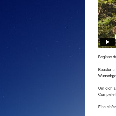
Beginne de
Booster u
Wunschge
Um dich a
Complete 
Eine einfa