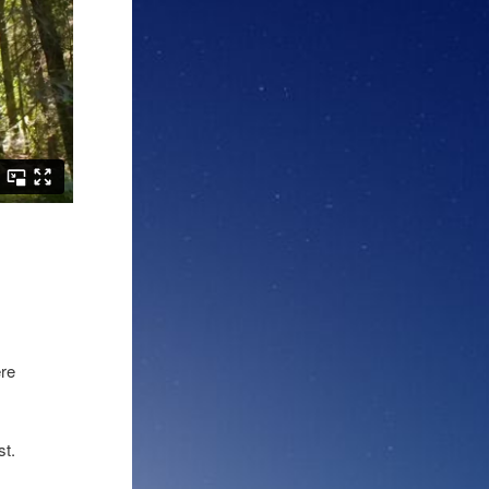
ere
st.