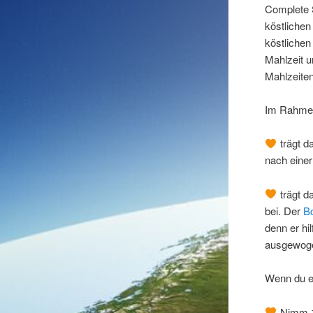
Complete S
köstlichen
köstlichen
Mahlzeit u
Mahlzeiten
Im Rahmen
trägt d
nach eine
trägt d
bei. Der
B
denn er hi
ausgewoge
Wenn du e
Nimm 1 