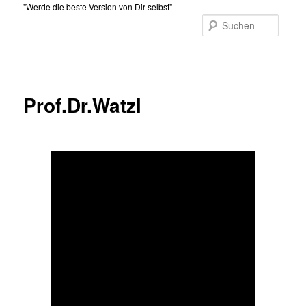
Zum
"Werde die beste Version von Dir selbst"
primären
Suche
Inhalt
Hauptmenü
springen
Prof.Dr.Watzl