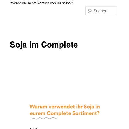
Zum
"Werde die beste Version von Dir selbst"
primären
Suche
Inhalt
Hauptmenü
springen
Soja im Complete