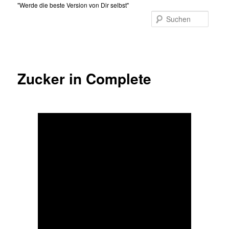
Zum
"Werde die beste Version von Dir selbst"
primären
Suche
Inhalt
Hauptmenü
springen
Zucker in Complete