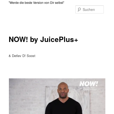
Zum
"Werde die beste Version von Dir selbst"
primären
Suche
Inhalt
Hauptmenü
springen
NOW! by JuicePlus+
& Detlev D! Soost