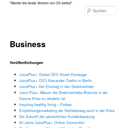
Zum
"Werde die beste Version von Dir selbst"
primären
Suche
Inhalt
Hauptmenü
springen
Business
Veröffentlichungen
JuicePlus+ Global CEO
Stuart Kronauge
JuicePlus+
CEO Alexander Coelho in Berlin
JuicePlus+ Der Einstieg in den Direktvertrieb
Juice Plus+ Warum die Direktvertriebs-Branche in der
Corona Krise so attraktiv ist
Inspiring healthy living – Forbes
Empfehlungsmarketing als Vertriebsweg auch in der Krise
Die Zukunft der persönlichen Kundenberatung
50 Jahre JuicePlus+ Online Convention