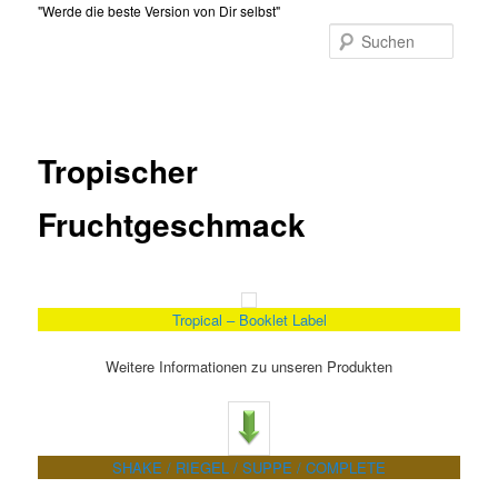
Zum
"Werde die beste Version von Dir selbst"
primären
Suche
Inhalt
Hauptmenü
springen
Tropischer
Fruchtgeschmack
Tropical – Booklet Label
Weitere Informationen zu unseren Produkten
SHAKE / RIEGEL / SUPPE / COMPLETE